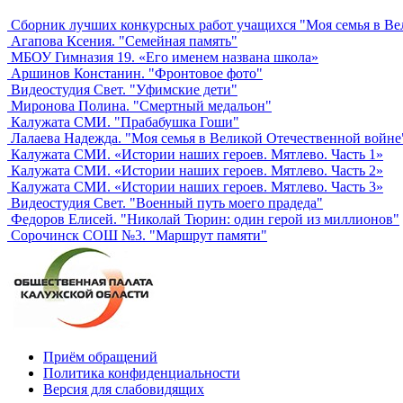
Сборник лучших конкурсных работ учащихся "Моя семья в Ве
Агапова Ксения. "Семейная память"
МБОУ Гимназия 19. «Его именем названа школа»
Аршинов Констанин. "Фронтовое фото"
Видеостудия Свет. "Уфимские дети"
Миронова Полина. "Смертный медальон"
Калужата СМИ. "Прабабушка Гоши"
Лалаева Надежда. "Моя семья в Великой Отечественной войне
Калужата СМИ. «Истории наших героев. Мятлево. Часть 1»
Калужата СМИ. «Истории наших героев. Мятлево. Часть 2»
Калужата СМИ. «Истории наших героев. Мятлево. Часть 3»
Видеостудия Свет. "Военный путь моего прадеда"
Федоров Елисей. "Николай Тюрин: один герой из миллионов"
Сорочинск СОШ №3. "Маршрут памяти"
Приём обращений
Политика конфиденциальности
Версия для слабовидящих