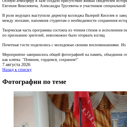
Особую атмосферу в зале создало присутствие живых свидетелей ист
Евгения Янкелевича, Александра Трусевича и участников специальной
В роли ведущих выступили директор колледжа Валерий Киселев и зав
между эпохами, напомнив студентам о необходимости сохранения исто
Творческая часть программы состояла из чтения стихов и исполнения п
по признанию зрителей, невозможно было оторвать взгляд.
Почетные гости поделились с молодежью своими воспоминаниями. Их ж
Мероприятие завершилось общей фотографией на память, объединив сед
как клятва: "Помним, гордимся, сохраним!"
7 августа 2026
Назад к списку
Фотографии по теме