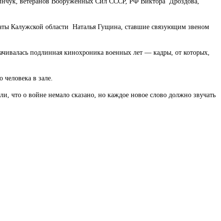
Пинчук, ветеранов Вооруженных Сил СССР, РФ Виктора Дроздова,
латы Калужской области Наталья Гущина, ставшие связующим звеном
рачивалась подлинная кинохроника военных лет — кадры, от которых,
человека в зале.
, что о войне немало сказано, но каждое новое слово должно звучать