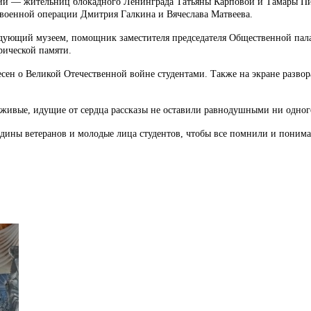
ории — жительниц блокадного Ленинграда Татьяны Карповой и Тамары 
 военной операции Дмитрия Галкина и Вячеслава Матвеева.
едующий музеем, помощник заместителя председателя Общественной па
рической памяти.
есен о Великой Отечественной войне студентами. Также на экране разво
ивые, идущие от сердца рассказы не оставили равнодушными ни одного 
ины ветеранов и молодые лица студентов, чтобы все помнили и понимали