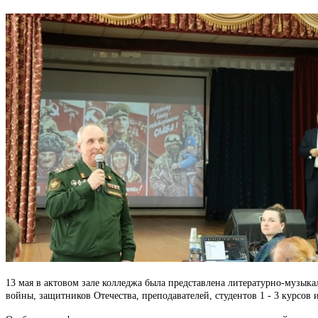
13 мая в актовом зале колледжа была представлена литературно-музы
войны, защитников Отечества, преподавателей, студентов 1 - 3 курсов 